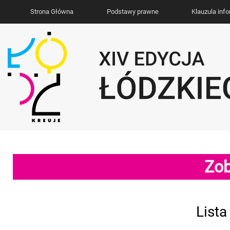
Strona Główna
Podstawy prawne
Klauzula inf
Zob
List