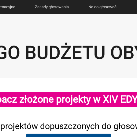
ormacyjna
Zasady głosowania
Na co głosować
acz złożone projekty w XIV ED
a projektów dopuszczonych do głoso